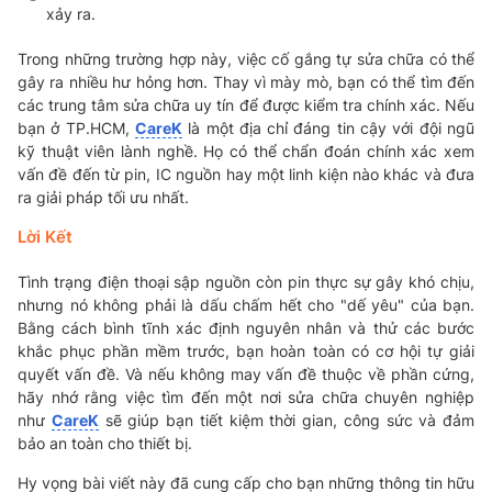
xảy ra.
Trong những trường hợp này, việc cố gắng tự sửa chữa có thể
gây ra nhiều hư hỏng hơn. Thay vì mày mò, bạn có thể tìm đến
các trung tâm sửa chữa uy tín để được kiểm tra chính xác. Nếu
bạn ở TP.HCM,
CareK
là một địa chỉ đáng tin cậy với đội ngũ
kỹ thuật viên lành nghề. Họ có thể chẩn đoán chính xác xem
vấn đề đến từ pin, IC nguồn hay một linh kiện nào khác và đưa
ra giải pháp tối ưu nhất.
Lời Kết
Tình trạng điện thoại sập nguồn còn pin thực sự gây khó chịu,
nhưng nó không phải là dấu chấm hết cho "dế yêu" của bạn.
Bằng cách bình tĩnh xác định nguyên nhân và thử các bước
khắc phục phần mềm trước, bạn hoàn toàn có cơ hội tự giải
quyết vấn đề. Và nếu không may vấn đề thuộc về phần cứng,
hãy nhớ rằng việc tìm đến một nơi sửa chữa chuyên nghiệp
như
CareK
sẽ giúp bạn tiết kiệm thời gian, công sức và đảm
bảo an toàn cho thiết bị.
Hy vọng bài viết này đã cung cấp cho bạn những thông tin hữu