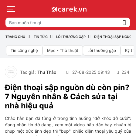
TRANG CHỦ
TIN TỨC
LỖI THƯỜNG GẶP
ĐIỆN THOẠI SẬP NGUỒN 
Tin công nghệ
Mẹo - Thủ thuật
Lỗi thường gặp
Kỹ th
Tác giả:
Thu Thảo
27-08-2025 09:43
234 lư
Điện thoại sập nguồn dù còn pin?
7 Nguyên nhân & Cách sửa tại
nhà hiệu quả
Chắc hẳn bạn đã từng ở trong tình huống "dở khóc dở cười":
đang nhắn tin dở dang, xem một video hấp dẫn hay chuẩn bị
chụp một bức ảnh đẹp thì "bụp", chiếc điện thoại yêu quý của