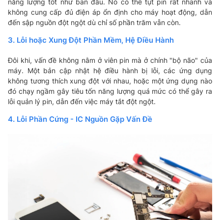
năng lượng tốt như ban đầu. Nó có thể tụt pin rất nhanh và
không cung cấp đủ điện áp ổn định cho máy hoạt động, dẫn
đến sập nguồn đột ngột dù chỉ số phần trăm vẫn còn.
3. Lỗi hoặc Xung Đột Phần Mềm, Hệ Điều Hành
Đôi khi, vấn đề không nằm ở viên pin mà ở chính "bộ não" của
máy. Một bản cập nhật hệ điều hành bị lỗi, các ứng dụng
không tương thích xung đột với nhau, hoặc một ứng dụng nào
đó chạy ngầm gây tiêu tốn năng lượng quá mức có thể gây ra
lỗi quản lý pin, dẫn đến việc máy tắt đột ngột.
4. Lỗi Phần Cứng - IC Nguồn Gặp Vấn Đề