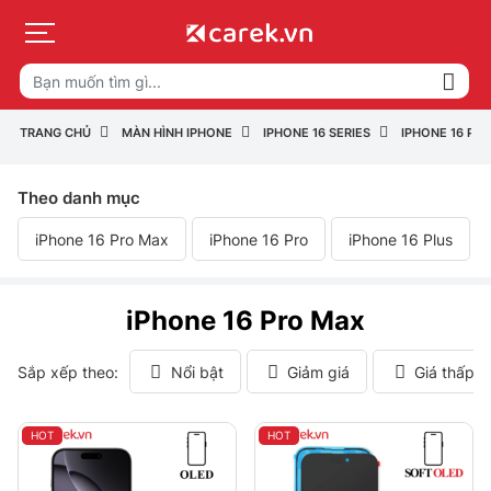
TRANG CHỦ
MÀN HÌNH IPHONE
IPHONE 16 SERIES
IPHONE 16 PR
Theo danh mục
iPhone 16 Pro Max
iPhone 16 Pro
iPhone 16 Plus
iPhone 16 Pro Max
Sắp xếp theo:
Nổi bật
Giảm giá
Giá thấp 
HOT
HOT