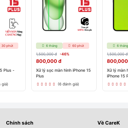
30 phút
6 tháng
60 phút
6 thán
1,500,000 đ
-46%
1,500,000 đ
800,000 đ
800,000
5 Plus -
Xử lý sọc màn hình iPhone 15
Xử lý màn 
Plus
iPhone 15 
 giá)
(6 đánh giá)
Chính sách
Về CareK