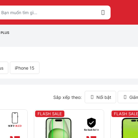
 PLUS
us
iPhone 15
Sắp xếp theo:
Nổi bật
Giả
FLASH SALE
FLASH SAL