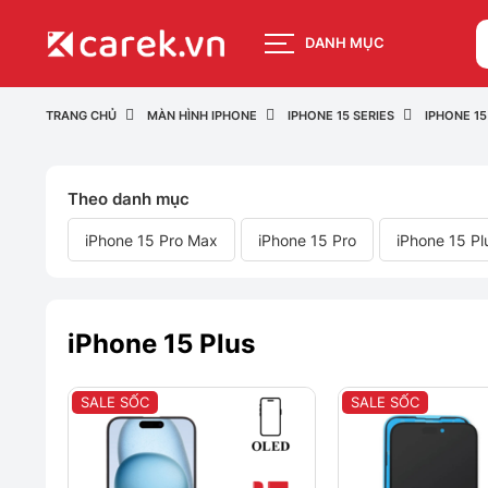
DANH MỤC
TRANG CHỦ
MÀN HÌNH IPHONE
IPHONE 15 SERIES
IPHONE 15
Theo danh mục
iPhone 15 Pro Max
iPhone 15 Pro
iPhone 15 Pl
iPhone 15 Plus
SALE SỐC
SALE SỐC