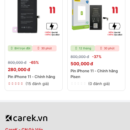
BH trọn đời
30 phút
12 tháng
30 phút
800,000 đ
-37%
800,000 đ
-65%
500,000 đ
280,000 đ
Pin iPhone 11 - Chính hãng
Pin iPhone 11 - Chính hãng
Pisen
(15 đánh giá)
(0 đánh giá)
CareK - CN Gò Vấp