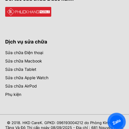
Dịch vụ sửa chữa
Sửa chữa Điện thoại
Sửa chữa Macbook
Sửa chữa Tablet
Sửa chữa Apple Watch
Sửa chữa AirPod
Phụ kiện
Zalo
© 2018. HKD CareK. GPKD: 096193004212 do Phòng Kinh Tế Hạ
Tầng Và Đô Thị cấp ngày 08/09/2025 - Địa chỉ : 681 Nguyễn Kiệm,