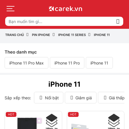
TRANG CHỦ
PIN IPHONE
IPHONE 11 SERIES
IPHONE 11
Theo danh mục
iPhone 11 Pro Max
iPhone 11 Pro
iPhone 11
iPhone 11
Sắp xếp theo:
Nổi bật
Giảm giá
Giá thấp 
HOT
HOT