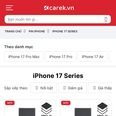
TRANG CHỦ
PIN IPHONE
IPHONE 17 SERIES
Theo danh mục
iPhone 17 Pro Max
iPhone 17 Pro
iPhone 17 Air
i
iPhone 17 Series
Sắp xếp theo:
Nổi bật
Giảm giá
Giá thấp 
MỚI
MỚI