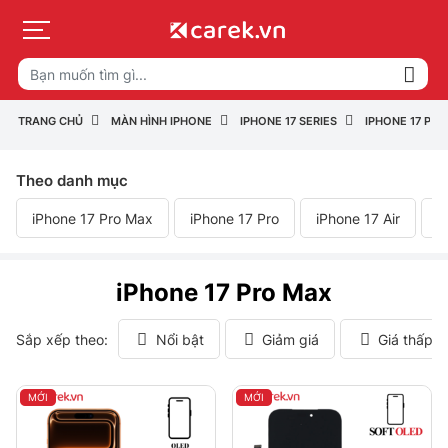
TRANG CHỦ
MÀN HÌNH IPHONE
IPHONE 17 SERIES
IPHONE 17 PR
Theo danh mục
iPhone 17 Pro Max
iPhone 17 Pro
iPhone 17 Air
i
iPhone 17 Pro Max
Sắp xếp theo:
Nổi bật
Giảm giá
Giá thấp 
MỚI
MỚI