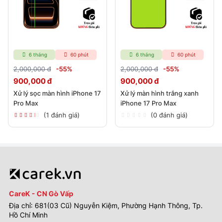
6 tháng
60 phút
6 tháng
60 phút
2,000,000 đ
-55%
2,000,000 đ
-55%
900,000 đ
900,000 đ
Xử lý sọc màn hình iPhone 17
Xử lý màn hình trắng xanh
Pro Max
iPhone 17 Pro Max
(1 đánh giá)
(0 đánh giá)
CareK - CN Gò Vấp
Địa chỉ: 681(03 Cũ) Nguyễn Kiệm, Phường Hạnh Thông, Tp.
Hồ Chí Minh