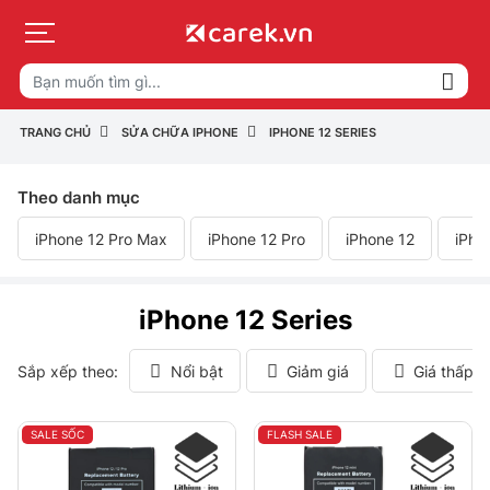
TRANG CHỦ
SỬA CHỮA IPHONE
IPHONE 12 SERIES
Theo danh mục
iPhone 12 Pro Max
iPhone 12 Pro
iPhone 12
iPho
iPhone 12 Series
Sắp xếp theo:
Nổi bật
Giảm giá
Giá thấp 
SALE SỐC
FLASH SALE