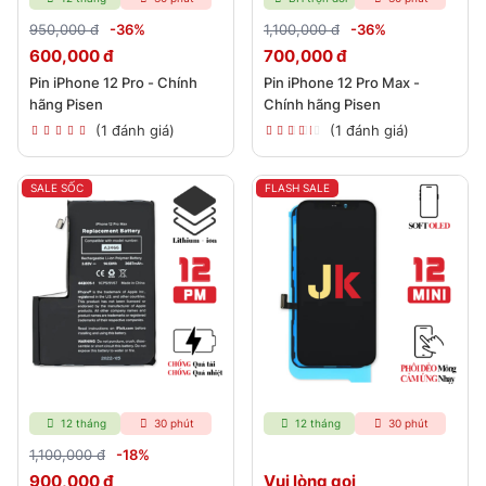
950,000 đ
-36%
1,100,000 đ
-36%
600,000 đ
700,000 đ
Pin iPhone 12 Pro - Chính
Pin iPhone 12 Pro Max -
hãng Pisen
Chính hãng Pisen
(1 đánh giá)
(1 đánh giá)
SALE SỐC
FLASH SALE
12 tháng
30 phút
12 tháng
30 phút
1,100,000 đ
-18%
900,000 đ
Vui lòng gọi