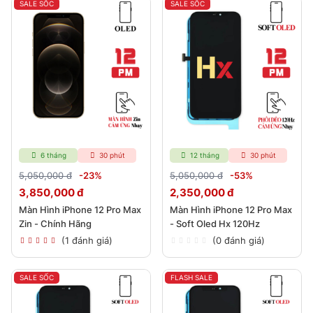
SALE SỐC
SALE SỐC
6 tháng
30 phút
12 tháng
30 phút
5,050,000 đ
-23%
5,050,000 đ
-53%
3,850,000 đ
2,350,000 đ
Màn Hình iPhone 12 Pro Max
Màn Hình iPhone 12 Pro Max
Zin - Chính Hãng
- Soft Oled Hx 120Hz
(1 đánh giá)
(0 đánh giá)
SALE SỐC
FLASH SALE