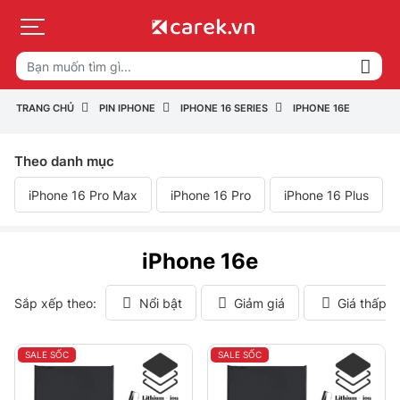
TRANG CHỦ
PIN IPHONE
IPHONE 16 SERIES
IPHONE 16E
Theo danh mục
iPhone 16 Pro Max
iPhone 16 Pro
iPhone 16 Plus
iPhone 16e
Sắp xếp theo:
Nổi bật
Giảm giá
Giá thấp 
SALE SỐC
SALE SỐC