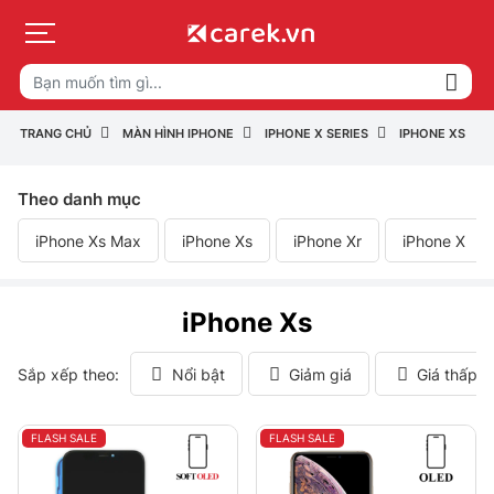
TRANG CHỦ
MÀN HÌNH IPHONE
IPHONE X SERIES
IPHONE XS
Theo danh mục
iPhone Xs Max
iPhone Xs
iPhone Xr
iPhone X
iPhone Xs
Sắp xếp theo:
Nổi bật
Giảm giá
Giá thấp 
FLASH SALE
FLASH SALE