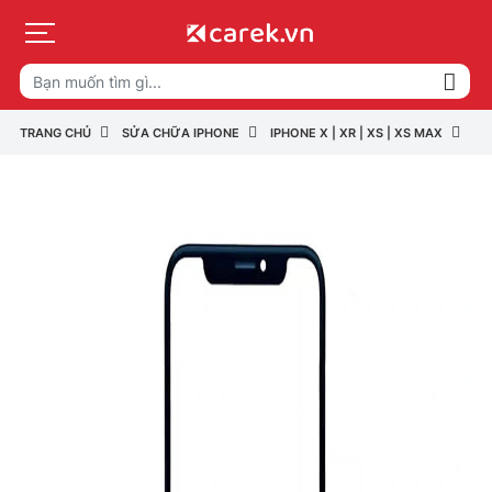
TRANG CHỦ
SỬA CHỮA IPHONE
IPHONE X | XR | XS | XS MAX
IP