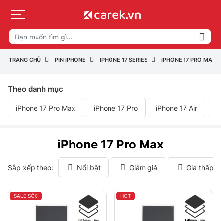
TRANG CHỦ
PIN IPHONE
IPHONE 17 SERIES
IPHONE 17 PRO MAX
Theo danh mục
iPhone 17 Pro Max
iPhone 17 Pro
iPhone 17 Air
i
iPhone 17 Pro Max
Sắp xếp theo:
Nổi bật
Giảm giá
Giá thấp 
SALE SỐC
HOT