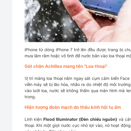
iPhone từ dòng iPhone 7 trở lên đều được trang bị ch
mưa lâm râm hoặc vô tình để nước bắn vào loa thoại một
Gót chân Achilles mang tên "Loa thoại"
Vị trí màng loa thoại nằm ngay sát cụm cảm biến Face
viền máy sẽ bị lão hóa, nhão ra do nhiệt độ môi trườn
vào lưới loa, nước sẽ không thấm qua màn hình mà len 
trong.
Hiện tượng đoản mạch do thấu kính hội tụ ẩm
Linh kiện
Flood Illuminator (Đèn chiếu nguồn)
và cảm
thoại. Khi một giọt nước cực nhỏ lọt vào, nó hoạt đ