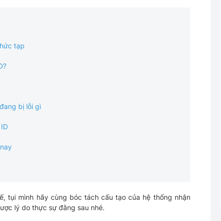
hức tạp
D?
ang bị lỗi gì
 ID
 nay
thế, tụi mình hãy cùng bóc tách cấu tạo của hệ thống nhận
ược lý do thực sự đằng sau nhé.