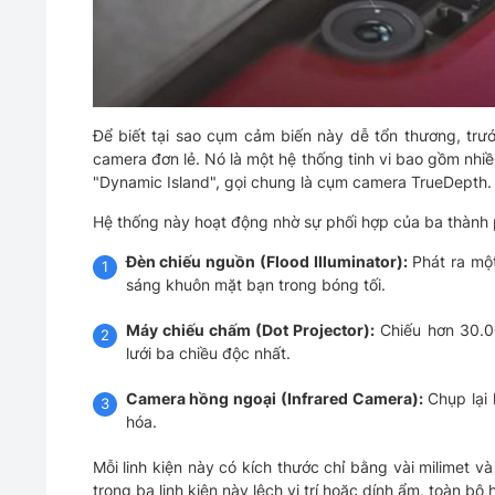
Để biết tại sao cụm cảm biến này dễ tổn thương, trư
camera đơn lẻ. Nó là một hệ thống tinh vi bao gồm nhiều
"Dynamic Island", gọi chung là cụm camera TrueDepth.
Hệ thống này hoạt động nhờ sự phối hợp của ba thành p
Đèn chiếu nguồn (Flood Illuminator):
Phát ra một
sáng khuôn mặt bạn trong bóng tối.
Máy chiếu chấm (Dot Projector):
Chiếu hơn 30.0
lưới ba chiều độc nhất.
Camera hồng ngoại (Infrared Camera):
Chụp lại 
hóa.
Mỗi linh kiện này có kích thước chỉ bằng vài milimet 
trong ba linh kiện này lệch vị trí hoặc dính ẩm, toàn b