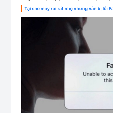
Tại sao máy rơi rất nhẹ nhưng vẫn bị lỗi F