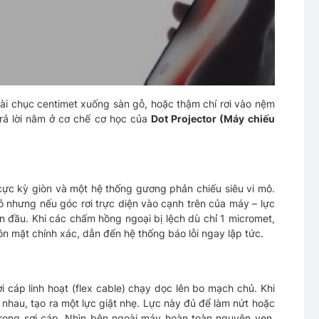
ài chục centimet xuống sàn gỗ, hoặc thậm chí rơi vào nệm
rả lời nằm ở cơ chế cơ học của
Dot Projector (Máy chiếu
cực kỳ giòn và một hệ thống gương phản chiếu siêu vi mô.
ỏ nhưng nếu góc rơi trực diện vào cạnh trên của máy – lực
an đầu. Khi các chấm hồng ngoại bị lệch dù chỉ 1 micromet,
 mặt chính xác, dẫn đến hệ thống báo lỗi ngay lập tức.
 cáp linh hoạt (flex cable) chạy dọc lên bo mạch chủ. Khi
nhau, tạo ra một lực giật nhẹ. Lực này đủ để làm nứt hoặc
ong sợi cáp. Nhìn bên ngoài máy hoàn toàn nguyên vẹn,