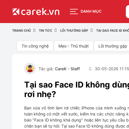
DANH MỤC
TRANG CHỦ
TIN TỨC
LỖI THƯỜNG GẶP
TẠI SAO FACE ID K
Tin công nghệ
Mẹo - Thủ thuật
Lỗi thường gặp
Tác giả:
CareK - Staff
30-05-2026 11:1
Tại sao Face ID không dùn
rơi nhẹ?
Bạn vừa vô tình làm rơi chiếc iPhone của mình xuống
toàn không có một vết xước, kiểm tra các chức năng k
báo "Face ID không khả dụng" hoặc liên tục yêu cầu b
chắn bạn sẽ tự hỏi: Tại sao Face ID không dùng được d