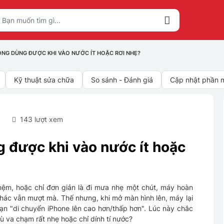
HÔNG DÙNG ĐƯỢC KHI VÀO NƯỚC ÍT HOẶC RƠI NHẸ?
Kỹ thuật sửa chữa
So sánh - Đánh giá
Cập nhật phần
5
143 lượt xem
g được khi vào nước ít hoặc
 nệm, hoặc chỉ đơn giản là đi mưa nhẹ một chút, máy hoàn
hác vẫn mượt mà. Thế nhưng, khi mở màn hình lên, máy lại
ạn "di chuyển iPhone lên cao hơn/thấp hơn". Lúc này chắc
ù va chạm rất nhẹ hoặc chỉ dính tí nước?