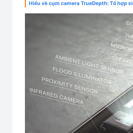
Hiểu về cụm camera TrueDepth: Tổ hợp s