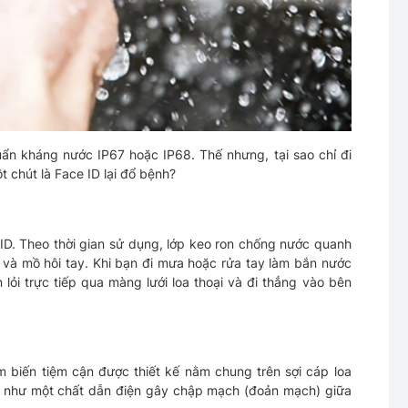
uẩn kháng nước IP67 hoặc IP68. Thế nhưng, tại sao chỉ đi
 chút là Face ID lại đổ bệnh?
 ID. Theo thời gian sử dụng, lớp keo ron chống nước quanh
g và mồ hôi tay. Khi bạn đi mưa hoặc rửa tay làm bắn nước
lỏi trực tiếp qua màng lưới loa thoại và đi thẳng vào bên
 biến tiệm cận được thiết kế nằm chung trên sợi cáp loa
ộng như một chất dẫn điện gây chập mạch (đoản mạch) giữa