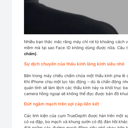
Nhiều bạn thắc mắc rằng máy chỉ rơi từ khoảng cách v
mềm mà tại sao Face ID không dùng được nữa. Câu t
chấm)
.
Sự dịch chuyển của thấu kính lăng kính siêu nhỏ
Bên trong máy chiếu chấm chứa một thấu kính pha lê 
Khi iPhone chịu một lực tác động – dù là chấn động nh
quán tính sẽ làm lệch các thấu kính này ra khỏi trục b
camera hồng ngoại sẽ không thể đọc được bản đồ khuôn
Đứt ngầm mạch trên sợi cáp liên kết
Các linh kiện của cụm TrueDepth được hàn trên một sợi
có va đập, bo mạch và khung sườn có độ đàn hồi khác 
đứt ngầm các đường mạch đồng siêu nhỏ chạy bên tr