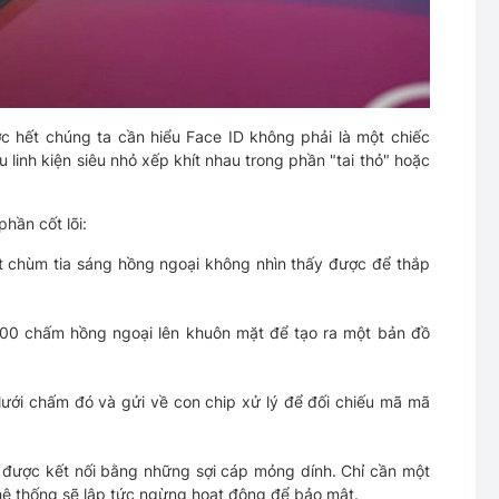
ớc hết chúng ta cần hiểu Face ID không phải là một chiếc
 linh kiện siêu nhỏ xếp khít nhau trong phần "tai thỏ" hoặc
hần cốt lõi:
 chùm tia sáng hồng ngoại không nhìn thấy được để thắp
00 chấm hồng ngoại lên khuôn mặt để tạo ra một bản đồ
lưới chấm đó và gửi về con chip xử lý để đối chiếu mã mã
và được kết nối bằng những sợi cáp mỏng dính. Chỉ cần một
ộ hệ thống sẽ lập tức ngừng hoạt động để bảo mật.