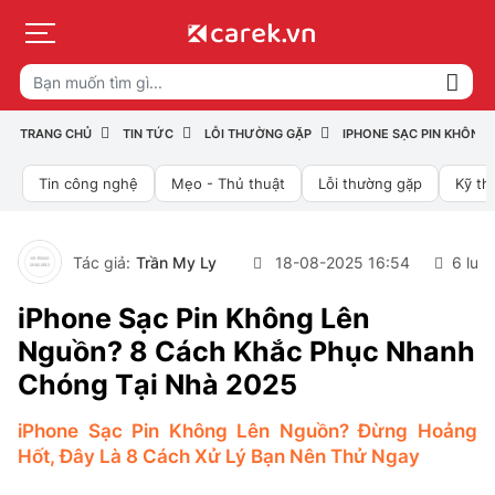
TRANG CHỦ
TIN TỨC
LỖI THƯỜNG GẶP
IPHONE SẠC PIN KHÔNG
Tin công nghệ
Mẹo - Thủ thuật
Lỗi thường gặp
Kỹ th
Tác giả:
Trần My Ly
18-08-2025 16:54
6 lượ
iPhone Sạc Pin Không Lên
Nguồn? 8 Cách Khắc Phục Nhanh
Chóng Tại Nhà 2025
iPhone Sạc Pin Không Lên Nguồn? Đừng Hoảng
Hốt, Đây Là 8 Cách Xử Lý Bạn Nên Thử Ngay