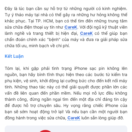
Đây là lúc bạn cần sự hỗ trợ từ những người có kinh nghiệm.
Tự ý tháo máy tại nhà có thể gây ra những hư hỏng không thể
khắc phục. Tại TP. HCM, bạn có thể tìm đến những trung tâm
sửa chữa điện thoại uy tín như
CareK
. Với đội ngũ kỹ thuật viên
lành nghề và trang thiết bị hiện đại,
CareK
có thể giúp bạn
chẩn đoán chính xác "bệnh" của máy và đưa ra giải pháp sửa
chữa tối ưu, minh bạch về chi phí.
Kết Luận
Tóm lại, khi gặp phải tình trạng iPhone sạc pin không lên
nguồn, bạn hãy bình tĩnh thực hiện theo các bước từ kiểm tra
phụ kiện, vệ sinh, khởi động lại cưỡng bức cho đến kết nối máy
tính. Những thao tác này có thể giải quyết được phần lớn các
vấn đề liên quan đến phần mềm. Nếu mọi nỗ lực đều không
thành công, đừng ngần ngại tìm đến một địa chỉ đáng tin cậy
để được hỗ trợ chuyên sâu. Hy vọng rằng chiếc iPhone của
bạn sẽ sớm hoạt động trở lại! Và nếu bạn cần một người bạn
đồng hành trong việc sửa chữa,
CareK
luôn sẵn lòng giúp đỡ.