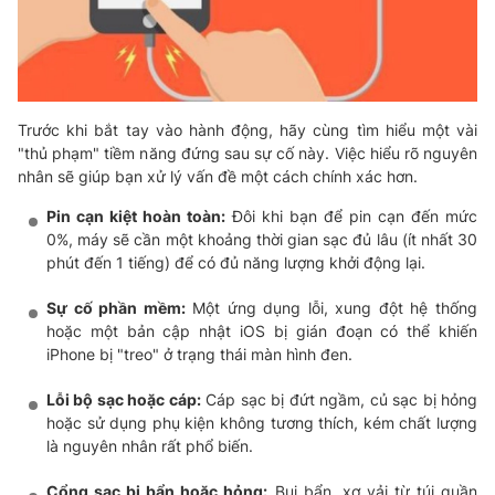
Trước khi bắt tay vào hành động, hãy cùng tìm hiểu một vài
"thủ phạm" tiềm năng đứng sau sự cố này. Việc hiểu rõ nguyên
nhân sẽ giúp bạn xử lý vấn đề một cách chính xác hơn.
Pin cạn kiệt hoàn toàn:
Đôi khi bạn để pin cạn đến mức
0%, máy sẽ cần một khoảng thời gian sạc đủ lâu (ít nhất 30
phút đến 1 tiếng) để có đủ năng lượng khởi động lại.
Sự cố phần mềm:
Một ứng dụng lỗi, xung đột hệ thống
hoặc một bản cập nhật iOS bị gián đoạn có thể khiến
iPhone bị "treo" ở trạng thái màn hình đen.
Lỗi bộ sạc hoặc cáp:
Cáp sạc bị đứt ngầm, củ sạc bị hỏng
hoặc sử dụng phụ kiện không tương thích, kém chất lượng
là nguyên nhân rất phổ biến.
Cổng sạc bị bẩn hoặc hỏng:
Bụi bẩn, xơ vải từ túi quần