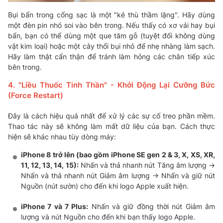
Bụi bẩn trong cổng sạc là một "kẻ thù thầm lặng". Hãy dùng
một đèn pin nhỏ soi vào bên trong. Nếu thấy có xơ vải hay bụi
bẩn, bạn có thể dùng một que tăm gỗ (tuyệt đối không dùng
vật kim loại) hoặc một cây thổi bụi nhỏ để nhẹ nhàng làm sạch.
Hãy làm thật cẩn thận để tránh làm hỏng các chân tiếp xúc
bên trong.
4. "Liều Thuốc Tinh Thần" - Khởi Động Lại Cưỡng Bức
(Force Restart)
Đây là cách hiệu quả nhất để xử lý các sự cố treo phần mềm.
Thao tác này sẽ không làm mất dữ liệu của bạn. Cách thực
hiện sẽ khác nhau tùy dòng máy:
iPhone 8 trở lên (bao gồm iPhone SE gen 2 & 3, X, XS, XR,
11, 12, 13, 14, 15):
Nhấn và thả nhanh nút Tăng âm lượng ->
Nhấn và thả nhanh nút Giảm âm lượng -> Nhấn và giữ nút
Nguồn (nút sườn) cho đến khi logo Apple xuất hiện.
iPhone 7 và 7 Plus:
Nhấn và giữ đồng thời nút Giảm âm
lượng và nút Nguồn cho đến khi bạn thấy logo Apple.