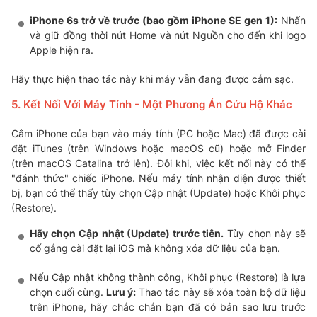
iPhone 6s trở về trước (bao gồm iPhone SE gen 1):
Nhấn
và giữ đồng thời nút Home và nút Nguồn cho đến khi logo
Apple hiện ra.
Hãy thực hiện thao tác này khi máy vẫn đang được cắm sạc.
5. Kết Nối Với Máy Tính - Một Phương Án Cứu Hộ Khác
Cắm iPhone của bạn vào máy tính (PC hoặc Mac) đã được cài
đặt iTunes (trên Windows hoặc macOS cũ) hoặc mở Finder
(trên macOS Catalina trở lên). Đôi khi, việc kết nối này có thể
"đánh thức" chiếc iPhone. Nếu máy tính nhận diện được thiết
bị, bạn có thể thấy tùy chọn Cập nhật (Update) hoặc Khôi phục
(Restore).
Hãy chọn Cập nhật (Update) trước tiên.
Tùy chọn này sẽ
cố gắng cài đặt lại iOS mà không xóa dữ liệu của bạn.
Nếu Cập nhật không thành công, Khôi phục (Restore) là lựa
chọn cuối cùng.
Lưu ý:
Thao tác này sẽ xóa toàn bộ dữ liệu
trên iPhone, hãy chắc chắn bạn đã có bản sao lưu trước