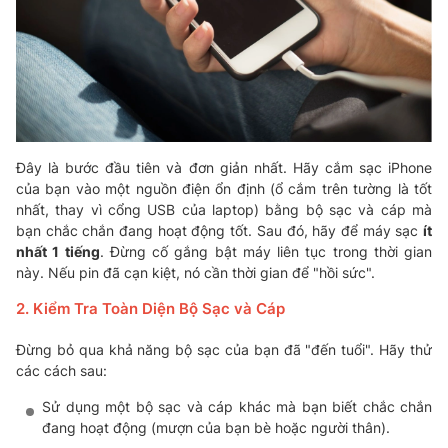
Đây là bước đầu tiên và đơn giản nhất. Hãy cắm sạc iPhone
của bạn vào một nguồn điện ổn định (ổ cắm trên tường là tốt
nhất, thay vì cổng USB của laptop) bằng bộ sạc và cáp mà
bạn chắc chắn đang hoạt động tốt. Sau đó, hãy để máy sạc
ít
nhất 1 tiếng
. Đừng cố gắng bật máy liên tục trong thời gian
này. Nếu pin đã cạn kiệt, nó cần thời gian để "hồi sức".
2. Kiểm Tra Toàn Diện Bộ Sạc và Cáp
Đừng bỏ qua khả năng bộ sạc của bạn đã "đến tuổi". Hãy thử
các cách sau:
Sử dụng một bộ sạc và cáp khác mà bạn biết chắc chắn
đang hoạt động (mượn của bạn bè hoặc người thân).