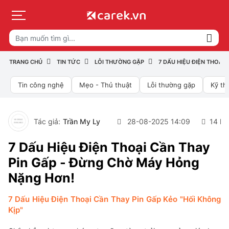
TRANG CHỦ
TIN TỨC
LỖI THƯỜNG GẶP
7 DẤU HIỆU ĐIỆN THOẠI
Tin công nghệ
Mẹo - Thủ thuật
Lỗi thường gặp
Kỹ th
Tác giả:
Trần My Ly
28-08-2025 14:09
14 lư
7 Dấu Hiệu Điện Thoại Cần Thay
Pin Gấp - Đừng Chờ Máy Hỏng
Nặng Hơn!
7 Dấu Hiệu Điện Thoại Cần Thay Pin Gấp Kẻo "Hối Không
Kịp"