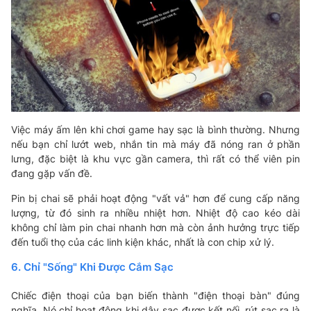
Việc máy ấm lên khi chơi game hay sạc là bình thường. Nhưng
nếu bạn chỉ lướt web, nhắn tin mà máy đã nóng ran ở phần
lưng, đặc biệt là khu vực gần camera, thì rất có thể viên pin
đang gặp vấn đề.
Pin bị chai sẽ phải hoạt động "vất vả" hơn để cung cấp năng
lượng, từ đó sinh ra nhiều nhiệt hơn. Nhiệt độ cao kéo dài
không chỉ làm pin chai nhanh hơn mà còn ảnh hưởng trực tiếp
đến tuổi thọ của các linh kiện khác, nhất là con chip xử lý.
6. Chỉ "Sống" Khi Được Cắm Sạc
Chiếc điện thoại của bạn biến thành "điện thoại bàn" đúng
nghĩa. Nó chỉ hoạt động khi dây sạc được kết nối, rút sạc ra là