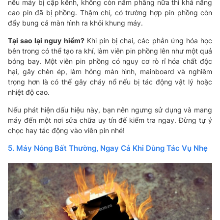
nếu máy bị cập kênh, không còn nằm phẳng nữa thì khả năng
cao pin đã bị phồng. Thậm chí, có trường hợp pin phồng còn
đẩy bung cả màn hình ra khỏi khung máy.
Tại sao lại nguy hiểm?
Khi pin bị chai, các phản ứng hóa học
bên trong có thể tạo ra khí, làm viên pin phồng lên như một quả
bóng bay. Một viên pin phồng có nguy cơ rò rỉ hóa chất độc
hại, gây chèn ép, làm hỏng màn hình, mainboard và nghiêm
trọng hơn là có thể gây cháy nổ nếu bị tác động vật lý hoặc
nhiệt độ cao.
Nếu phát hiện dấu hiệu này, bạn nên ngưng sử dụng và mang
máy đến một nơi sửa chữa uy tín để kiểm tra ngay. Đừng tự ý
chọc hay tác động vào viên pin nhé!
5. Máy Nóng Bất Thường, Ngay Cả Khi Dùng Tác Vụ Nhẹ