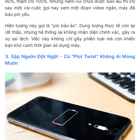
90%, thậm chí 100%. Nhưng niềm vui chưa được bao lâu thì chỉ
sau một vài cuộc gọi hay xem một đoạn video ngắn, máy đã
báo pin yếu.
Hiện tượng này gọi là "pin báo ảo". Dung lượng thực tế còn lại
rất thấp, nhưng hệ thống lại không nhận diện chính xác, gây ra
sự sai lệch. Việc này không chỉ gây phiền toái mà còn khiến
bạn khó canh thời gian sử dụng máy.
3. Sập Nguồn Đột Ngột - Cú "Plot Twist" Không Ai Mong
Muốn