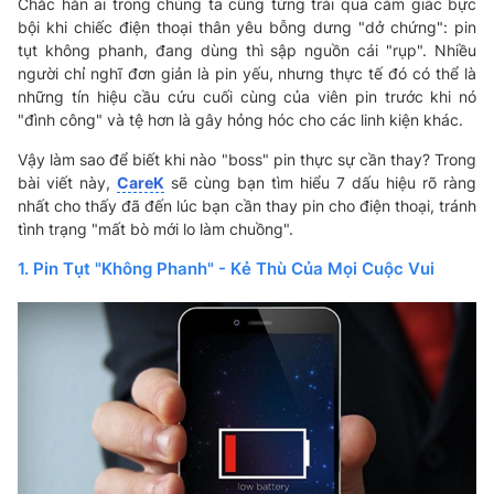
Chắc hẳn ai trong chúng ta cũng từng trải qua cảm giác bực
bội khi chiếc điện thoại thân yêu bỗng dưng "dở chứng": pin
tụt không phanh, đang dùng thì sập nguồn cái "rụp". Nhiều
người chỉ nghĩ đơn giản là pin yếu, nhưng thực tế đó có thể là
những tín hiệu cầu cứu cuối cùng của viên pin trước khi nó
"đình công" và tệ hơn là gây hỏng hóc cho các linh kiện khác.
Vậy làm sao để biết khi nào "boss" pin thực sự cần thay? Trong
bài viết này,
CareK
sẽ cùng bạn tìm hiểu 7 dấu hiệu rõ ràng
nhất cho thấy đã đến lúc bạn cần thay pin cho điện thoại, tránh
tình trạng "mất bò mới lo làm chuồng".
1. Pin Tụt "Không Phanh" - Kẻ Thù Của Mọi Cuộc Vui