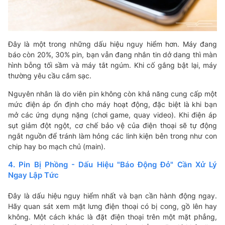
Đây là một trong những dấu hiệu nguy hiểm hơn. Máy đang
báo còn 20%, 30% pin, bạn vẫn đang nhắn tin dở dang thì màn
hình bỗng tối sầm và máy tắt ngúm. Khi cố gắng bật lại, máy
thường yêu cầu cắm sạc.
Nguyên nhân là do viên pin không còn khả năng cung cấp một
mức điện áp ổn định cho máy hoạt động, đặc biệt là khi bạn
mở các ứng dụng nặng (chơi game, quay video). Khi điện áp
sụt giảm đột ngột, cơ chế bảo vệ của điện thoại sẽ tự động
ngắt nguồn để tránh làm hỏng các linh kiện bên trong như con
chip hay bo mạch chủ (main).
4. Pin Bị Phồng - Dấu Hiệu "Báo Động Đỏ" Cần Xử Lý
Ngay Lập Tức
Đây là dấu hiệu nguy hiểm nhất và bạn cần hành động ngay.
Hãy quan sát xem mặt lưng điện thoại có bị cong, gồ lên hay
không. Một cách khác là đặt điện thoại trên một mặt phẳng,