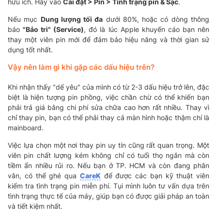
hữu ích. Hãy vào
Cài đặt > Pin > Tình trạng pin & Sạc
.
Nếu mục
Dung lượng tối đa
dưới 80%, hoặc có dòng thông
báo
"Bảo trì" (Service)
, đó là lúc Apple khuyến cáo bạn nên
thay một viên pin mới để đảm bảo hiệu năng và thời gian sử
dụng tốt nhất.
Vậy nên làm gì khi gặp các dấu hiệu trên?
Khi nhận thấy "dế yêu" của mình có từ 2-3 dấu hiệu trở lên, đặc
biệt là hiện tượng pin phồng, việc chần chừ có thể khiến bạn
phải trả giá bằng chi phí sửa chữa cao hơn rất nhiều. Thay vì
chỉ thay pin, bạn có thể phải thay cả màn hình hoặc thậm chí là
mainboard.
Việc lựa chọn một nơi thay pin uy tín cũng rất quan trọng. Một
viên pin chất lượng kém không chỉ có tuổi thọ ngắn mà còn
tiềm ẩn nhiều rủi ro. Nếu bạn ở TP. HCM và còn đang phân
vân, có thể ghé qua
CareK
để được các bạn kỹ thuật viên
kiểm tra tình trạng pin miễn phí. Tụi mình luôn tư vấn dựa trên
tình trạng thực tế của máy, giúp bạn có được giải pháp an toàn
và tiết kiệm nhất.