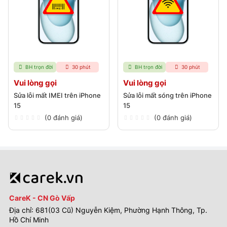
BH trọn đời
30 phút
BH trọn đời
30 phút
Vui lòng gọi
Vui lòng gọi
Sửa lỗi mất IMEI trên iPhone
Sửa lỗi mất sóng trên iPhone
15
15
(0 đánh giá)
(0 đánh giá)
CareK - CN Gò Vấp
Địa chỉ: 681(03 Cũ) Nguyễn Kiệm, Phường Hạnh Thông, Tp.
Hồ Chí Minh