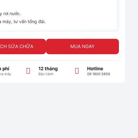
 rơi nước.
a máy, tư vấn tổng đài.
ỊCH SỬA CHỮA
MUA NGAY
 phí
12 tháng
Hotline
tra máy
Bảo hành
09 1800 5859