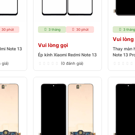
30 phút
3 tháng
30 phút
3 thán
Vui lòng
Vui lòng gọi
dmi Note 13
Thay màn h
Ép kính Xiaomi Redmi Note 13
Note 13 Pr
 giá)
(0 đánh giá)