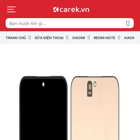
TRANG CHỦ
SỬA ĐIỆN THOẠI
XIAOMI
REDMI NOTE
XIAOMI 