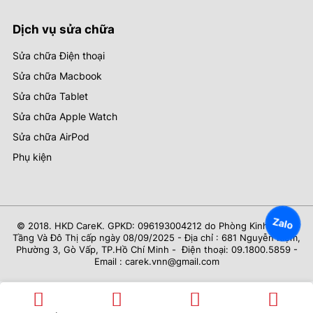
Dịch vụ sửa chữa
Sửa chữa Điện thoại
Sửa chữa Macbook
Sửa chữa Tablet
Sửa chữa Apple Watch
Sửa chữa AirPod
Phụ kiện
Zalo
© 2018. HKD CareK. GPKD: 096193004212 do Phòng Kinh Tế Hạ
Tầng Và Đô Thị cấp ngày 08/09/2025 - Địa chỉ : 681 Nguyễn Kiệm,
Phường 3, Gò Vấp, TP.Hồ Chí Minh - Điện thoại: 09.1800.5859 -
Email : carek.vnn@gmail.com