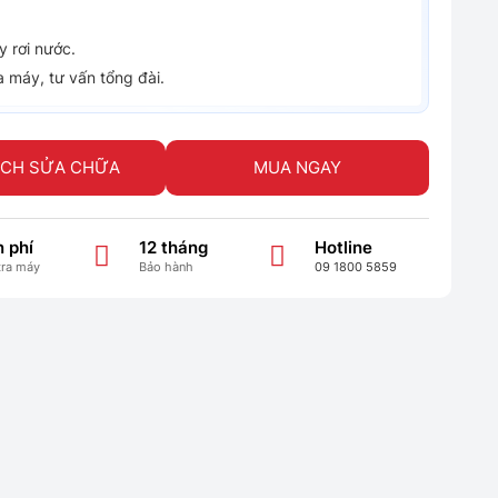
 rơi nước.
a máy, tư vấn tổng đài.
ỊCH SỬA CHỮA
MUA NGAY
 phí
12 tháng
Hotline
tra máy
Bảo hành
09 1800 5859