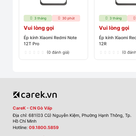
3 tháng
30 phút
3 tháng
Vui lòng gọi
Vui lòng gọi
Ép kính Xiaomi Redmi Note
Ép kính Xiaomi Re
12T Pro
12R
(0 đánh giá)
(0 đánh
CareK - CN Gò Vấp
Địa chỉ: 681(03 Cũ) Nguyễn Kiệm, Phường Hạnh Thông, Tp.
Hồ Chí Minh
Hotline:
09.1800.5859