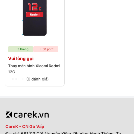
3 tháng
30 phút
Vui lòng gọi
Thay màn hình Xiaomi Redmi
12C
(0 đánh giá)
CareK - CN Gò Vấp
Địa chỉ: 681(03 Cũ) Nguyễn Kiệm, Phường Hạnh Thông, Tp.