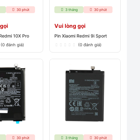
g
30 phút
3 tháng
30 phút
 gọi
Vui lòng gọi
 Redmi 10X Pro
Pin Xiaomi Redmi 9i Sport
(0 đánh giá)
(0 đánh giá)
g
30 phút
3 tháng
30 phút