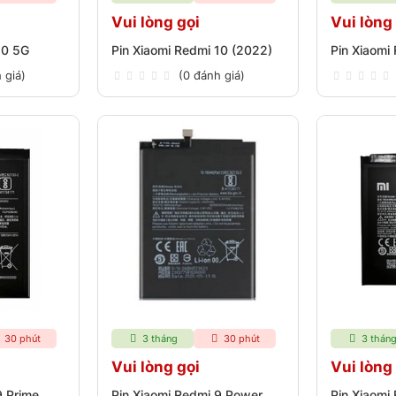
Vui lòng gọi
Vui lòng
10 5G
Pin Xiaomi Redmi 10 (2022)
Pin Xiaomi
 giá)
(0 đánh giá)
30 phút
3 tháng
30 phút
3 thán
Vui lòng gọi
Vui lòng
9 Prime
Pin Xiaomi Redmi 9 Power
Pin Xiaomi