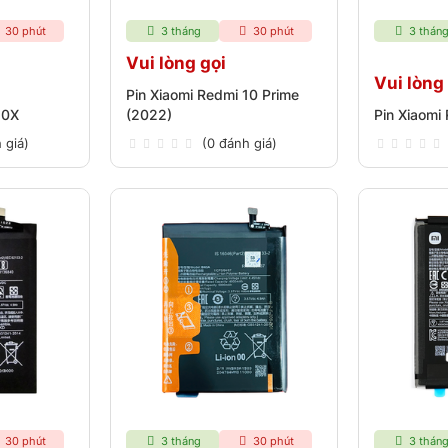
30 phút
3 tháng
30 phút
3 thán
Vui lòng gọi
Vui lòng
Pin Xiaomi Redmi 10 Prime
10X
(2022)
Pin Xiaomi
 giá)
(0 đánh giá)
30 phút
3 tháng
30 phút
3 thán