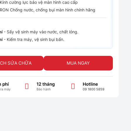
Kính cường lực bảo vệ màn hình cao cấp
RON Chống nước, chống bụi màn hình chính hãng
hí
- Sấy vệ sinh máy vào nước, chất lỏng.
hí
- Kiểm tra máy, vệ sinh bụi bẩn.
ỊCH SỬA CHỮA
MUA NGAY
 phí
12 tháng
Hotline
tra máy
Bảo hành
09 1800 5859