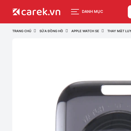
DANH MỤC
TRANG CHỦ
SỬA ĐỒNG HỒ
APPLE WATCH SE
THAY MẶT LƯ