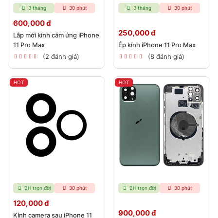
3 tháng
30 phút
3 tháng
30 phút
600,000 đ
250,000 đ
Lắp mới kính cảm ứng iPhone
11 Pro Max
Ép kính iPhone 11 Pro Max
(2 đánh giá)
(8 đánh giá)
HOT
HOT
BH trọn đời
30 phút
BH trọn đời
30 phút
120,000 đ
900,000 đ
Kính camera sau iPhone 11