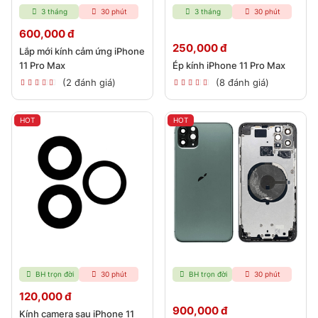
3 tháng
30 phút
3 tháng
30 phút
600,000 đ
250,000 đ
Lắp mới kính cảm ứng iPhone
11 Pro Max
Ép kính iPhone 11 Pro Max
(2 đánh giá)
(8 đánh giá)
HOT
HOT
BH trọn đời
30 phút
BH trọn đời
30 phút
120,000 đ
900,000 đ
Kính camera sau iPhone 11