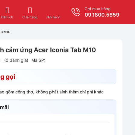
Gọi mua hàng
09.1800.5859
Giỏ hàng
Đặt lịch
Cửa hàng
AB M10
nh cảm ứng Acer Iconia Tab M10
(0 đánh giá)
Mã SP:
g gọi
bao gồm công thợ, không phát sinh thêm chí phí khác
 mãi