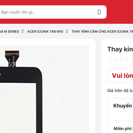
AB M SERIES
ACER ICONIA TAB M10
THAY KÍNH CẢM ỨNG ACER ICONIA T
Thay kí
Vui lòn
Giá trên đã 
Khuyến
Miễn phí: