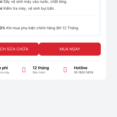
hí
Sấy vệ sinh máy vào nước, chất lỏng.
hí
Kiểm tra máy, vệ sinh bụi bẩn.
30%
Khi mua phụ kiện chính hãng BH 12 Tháng
ỊCH SỬA CHỮA
MUA NGAY
 phí
12 tháng
Hotline
tra máy
Bảo hành
09 1800 5859