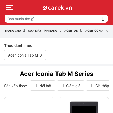
TRANG CHỦ
SỬA MÁY TÍNH BẢNG
ACER PAD
ACER ICONIA TAB M
Theo danh mục
Acer Iconia Tab M10
Acer Iconia Tab M Series
Sắp xếp theo:
Nổi bật
Giảm giá
Giá thấp 