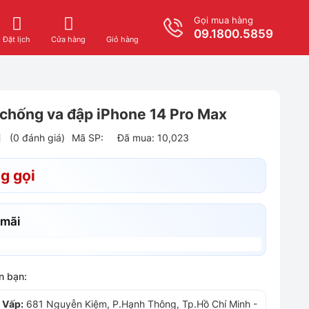
Gọi mua hàng
09.1800.5859
Giỏ hàng
Đặt lịch
Cửa hàng
 chống va đập iPhone 14 Pro Max
(0 đánh giá)
Mã SP:
Đã mua: 10,023
g gọi
 mãi
n bạn:
 Vấp:
681 Nguyễn Kiệm, P.Hạnh Thông, Tp.Hồ Chí Minh
-