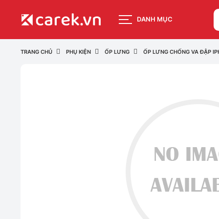
DANH MỤC
TRANG CHỦ
PHỤ KIỆN
ỐP LƯNG
ỐP LƯNG CHỐNG VA ĐẬP IP