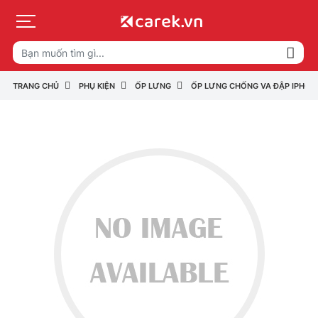
TRANG CHỦ
PHỤ KIỆN
ỐP LƯNG
ỐP LƯNG CHỐNG VA ĐẬP IPHONE