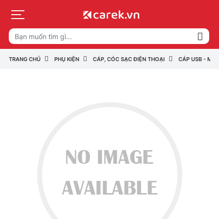
TRANG CHỦ
PHỤ KIỆN
CÁP, CÓC SẠC ĐIỆN THOẠI
CÁP USB - MIC