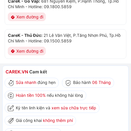
CareK - Gò Vấp:
681 Nguyễn Kiệm, P.Hạnh Thông, Tp.Hồ
Chí Minh
-
Hotline: 09.1800.5859
Xem đường đi
CareK - Thủ Đức:
21 Lê Văn Việt, P.Tăng Nhơn Phú, Tp.Hồ
Chí Minh
-
Hotline: 09.1500.5859
Xem đường đi
CAREK.VN
Cam kết
Sửa nhanh
đúng hẹn
Bảo hành
06 Tháng
Hoàn tiền 100%
nếu không hài lòng
Ký tên linh kiện và
xem sửa chữa trực tiếp
Giá công khai
không thêm phí