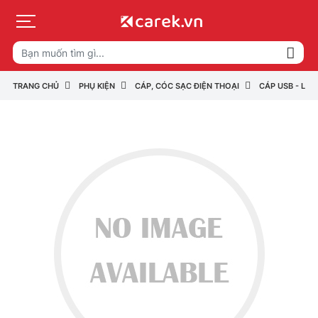
TRANG CHỦ
PHỤ KIỆN
CÁP, CÓC SẠC ĐIỆN THOẠI
CÁP USB - LIG