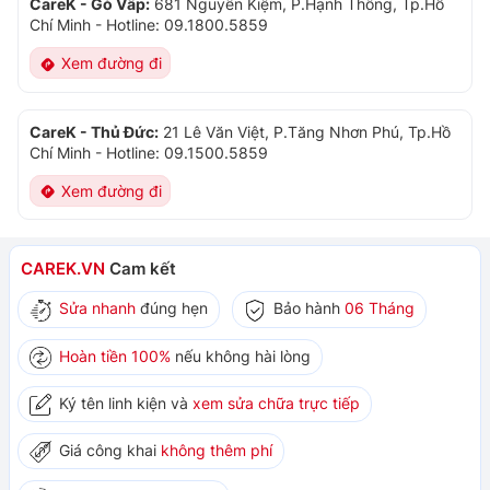
CareK - Gò Vấp:
681 Nguyễn Kiệm, P.Hạnh Thông, Tp.Hồ
Chí Minh
-
Hotline: 09.1800.5859
Xem đường đi
CareK - Thủ Đức:
21 Lê Văn Việt, P.Tăng Nhơn Phú, Tp.Hồ
Chí Minh
-
Hotline: 09.1500.5859
Xem đường đi
CAREK.VN
Cam kết
Sửa nhanh
đúng hẹn
Bảo hành
06 Tháng
Hoàn tiền 100%
nếu không hài lòng
Ký tên linh kiện và
xem sửa chữa trực tiếp
Giá công khai
không thêm phí