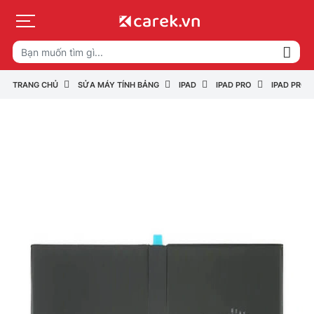
TRANG CHỦ
SỬA MÁY TÍNH BẢNG
IPAD
IPAD PRO
IPAD PRO 9