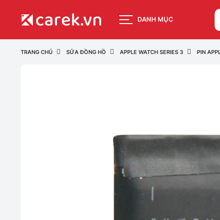
DANH MỤC
TRANG CHỦ
SỬA ĐỒNG HỒ
APPLE WATCH SERIES 3
PIN APP