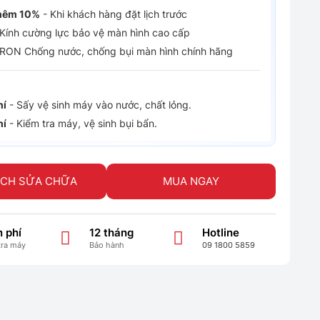
hêm 10%
- Khi khách hàng đặt lịch trước
Kính cường lực bảo vệ màn hình cao cấp
RON Chống nước, chống bụi màn hình chính hãng
hí
- Sấy vệ sinh máy vào nước, chất lỏng.
hí
- Kiểm tra máy, vệ sinh bụi bẩn.
ỊCH SỬA CHỮA
MUA NGAY
 phí
12 tháng
Hotline
tra máy
Bảo hành
09 1800 5859