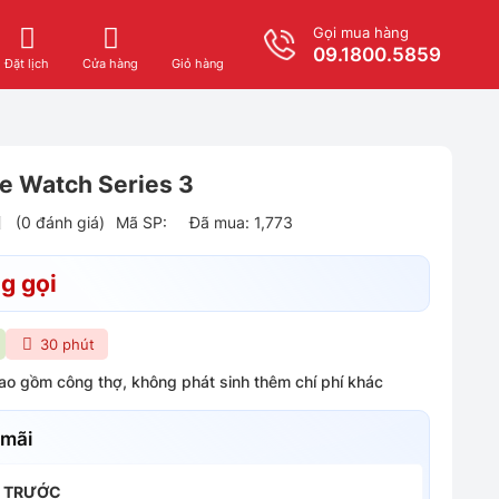
Gọi mua hàng
09.1800.5859
Giỏ hàng
Đặt lịch
Cửa hàng
e Watch Series 3
(0 đánh giá)
Mã SP:
Đã mua: 1,773
g gọi
30 phút
bao gồm công thợ, không phát sinh thêm chí phí khác
 mãi
H TRƯỚC