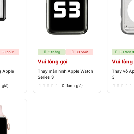
30 phút
3 tháng
30 phút
BH trọn đ
Vui lòng gọi
Vui lòng
g Apple
Thay màn hình Apple Watch
Thay vỏ Ap
Series 3
3
 giá)
(0 đánh giá)