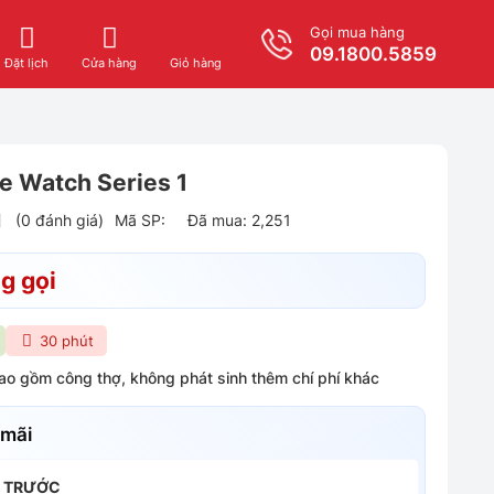
Gọi mua hàng
09.1800.5859
Giỏ hàng
Đặt lịch
Cửa hàng
e Watch Series 1
(0 đánh giá)
Mã SP:
Đã mua: 2,251
g gọi
30 phút
bao gồm công thợ, không phát sinh thêm chí phí khác
 mãi
H TRƯỚC