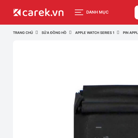
DANH MỤC
TRANG CHỦ
SỬA ĐỒNG HỒ
APPLE WATCH SERIES 1
PIN APP