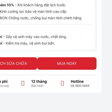
hêm 10%
- Khi khách hàng đặt lịch trước
Kính cường lực bảo vệ màn hình cao cấp
RON Chống nước, chống bụi màn hình chính hãng
hí
- Sấy vệ sinh máy vào nước, chất lỏng.
hí
- Kiểm tra máy, vệ sinh bụi bẩn.
ỊCH SỬA CHỮA
MUA NGAY
 phí
12 tháng
Hotline
tra máy
Bảo hành
09 1800 5859