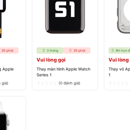
30 phút
3 tháng
30 phút
BH trọn đ
Vui lòng gọi
Vui lòng
g Apple
Thay màn hình Apple Watch
Thay vỏ Ap
Series 1
1
 giá)
(0 đánh giá)