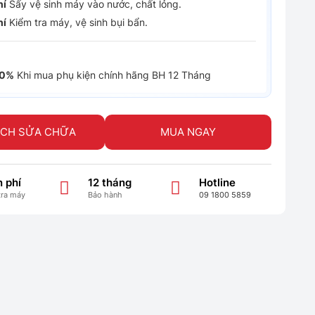
hí
Sấy vệ sinh máy vào nước, chất lỏng.
hí
Kiểm tra máy, vệ sinh bụi bẩn.
30%
Khi mua phụ kiện chính hãng BH 12 Tháng
ỊCH SỬA CHỮA
MUA NGAY
 phí
12 tháng
Hotline
tra máy
Bảo hành
09 1800 5859