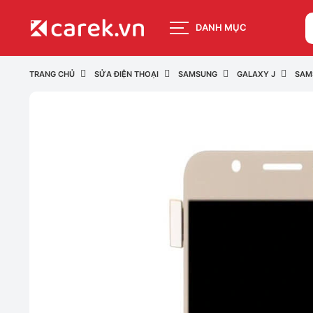
DANH MỤC
TRANG CHỦ
SỬA ĐIỆN THOẠI
SAMSUNG
GALAXY J
SAM