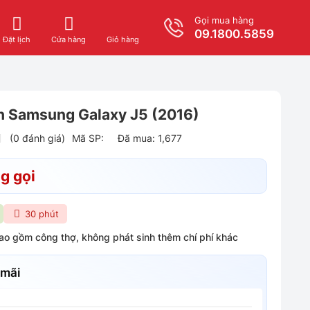
Gọi mua hàng
09.1800.5859
Giỏ hàng
Đặt lịch
Cửa hàng
h Samsung Galaxy J5 (2016)
(0 đánh giá)
Mã SP:
Đã mua: 1,677
g gọi
30 phút
bao gồm công thợ, không phát sinh thêm chí phí khác
 mãi