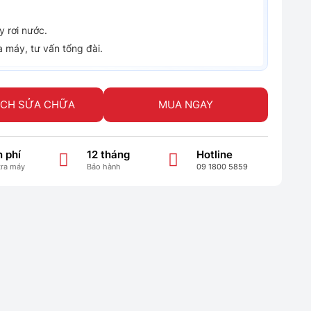
 rơi nước.
a máy, tư vấn tổng đài.
ỊCH SỬA CHỮA
MUA NGAY
 phí
12 tháng
Hotline
tra máy
Bảo hành
09 1800 5859