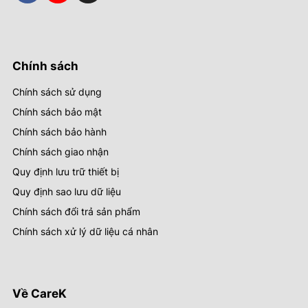
bạn.
Chi tiết thông tin dịch vụ sửa chữa tại CareK
Chính sách
✔
★
Dịch vụ thay thế
20 – 60 phút
Chính sách sử dụng
✔
Dịch vụ sửa
Chính sách bảo mật
★
2 – 6 giờ tuỳ lỗi
mainboard
Chính sách bảo hành
Chính sách giao nhận
✔
★
Bảo hành
6 – 12 tháng tuỳ model
Quy định lưu trữ thiết bị
Quy định sao lưu dữ liệu
✔
★
Linh kiện thay thế
Cam kết chính hãng
Chính sách đổi trả sản phẩm
★
Hotline:
Chính sách xử lý dữ liệu cá nhân
✔
Thông tin liên hệ
09.1800.5859
Về CareK