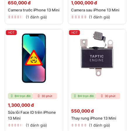
650,000 đ
1,000,000 đ
Camera trước iPhone 13 Mini
Camera sau iPhone 13 Mini
Giải pháp
Sửa trắng/xanh
(1 đánh giá)
(1 đánh giá)
Từ
03
phổ biến
màn hình do
500.000
tháng
và hiệu
IC/Cổ cáp
quả nhất
HOT
HOT
Lưu ý: Giá đã bao gồm VAT & Công sửa chữa.
Địa Chỉ Sửa Lỗi Màn Hình
iPhone Uy Tín & Chuyên
Nghiệp Tại TP.HCM
BH trọn đời
30 phút
BH trọn đời
30 phút
1,300,000 đ
CareK - Trung tâm sửa chữa điện thoại uy tín tại
550,000 đ
Sửa lỗi Face ID trên iPhone
TP.HCM
13 Mini
Thay rung iPhone 13 Mini
Địa chỉ: 681(03 Cũ) Nguyễn Kiệm, Phường 3, Gò Vấp,
(1 đánh giá)
(1 đánh giá)