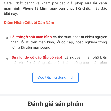
CareK "bắt bệnh" và khám phá các giải pháp
sửa lỗi xanh
màn hình iPhone 13 Mini
, giúp bạn phục hồi chiếc máy đặc
biệt này.
Điểm Nhấn Cốt Lõi Cần Nắm
Lỗi trắng/xanh màn hình
có thể xuất phát từ nhiều nguyên
nhân: lỗi IC trên màn hình, lỗi cổ cáp, hoặc nghiêm trọng
hơn là lỗi trên mainboard.
Sửa lỗi do cổ cáp (Ép cổ cáp):
Là nguyên nhân phổ biến
nhất và có khả năng sửa chữa thành công cao nhất, giúp
bạn giữ lại màn hình Zin nguyên bản.
Đọc tiếp nội dung
Sửa lỗi do IC màn hình:
Đòi hỏi kỹ thuật viên phải thay thế
IC hiển thị trên cáp màn hình, một kỹ thuật phức tạp nhưng
vẫn rất hiệu quả.
Sửa lỗi do Main:
Là trường hợp phức tạp nhất, cần đến
Đánh giá sản phẩm
các chuyên gia sửa chữa mainboard để xử lý.