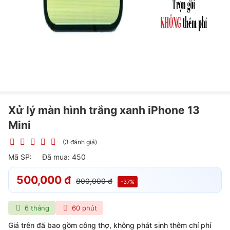
Xử lý màn hình trắng xanh iPhone 13
Mini
(3 đánh giá)
Mã SP:
Đã mua: 450
500,000 đ
800,000 đ
-
37
%
6 tháng
60 phút
Giá trên đã bao gồm công thợ, không phát sinh thêm chí phí