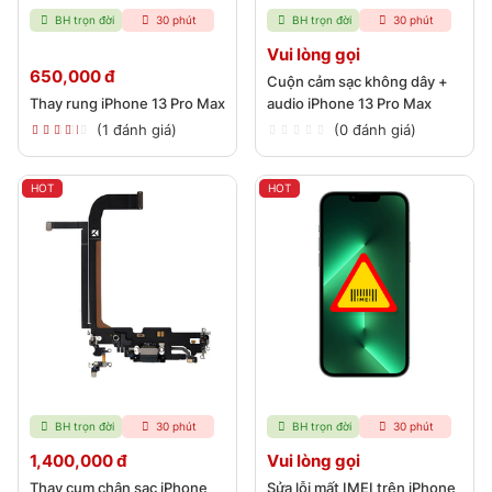
BH trọn đời
30 phút
BH trọn đời
30 phút
Vui lòng gọi
650,000 đ
Cuộn cảm sạc không dây +
Thay rung iPhone 13 Pro Max
audio iPhone 13 Pro Max
(1 đánh giá)
(0 đánh giá)
HOT
HOT
BH trọn đời
30 phút
BH trọn đời
30 phút
1,400,000 đ
Vui lòng gọi
Thay cụm chân sạc iPhone
Sửa lỗi mất IMEI trên iPhone