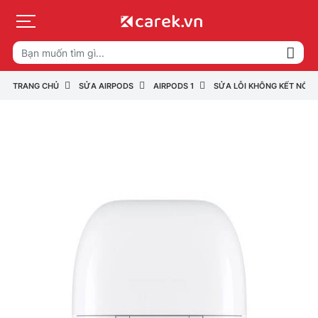
TRANG CHỦ
SỬA AIRPODS
AIRPODS 1
SỬA LỖI KHÔNG KẾT NỐI T