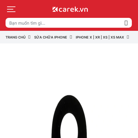
TRANG CHỦ
SỬA CHỮA IPHONE
IPHONE X | XR | XS | XS MAX
IP