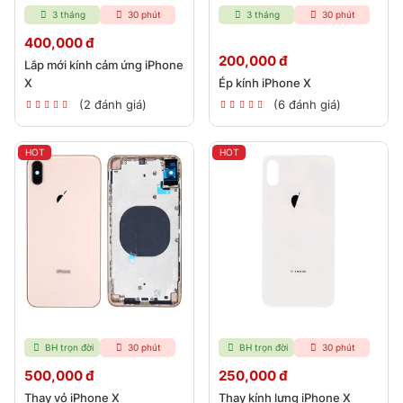
3 tháng
30 phút
3 tháng
30 phút
400,000 đ
200,000 đ
Lắp mới kính cảm ứng iPhone
X
Ép kính iPhone X
(2 đánh giá)
(6 đánh giá)
HOT
HOT
BH trọn đời
30 phút
BH trọn đời
30 phút
500,000 đ
250,000 đ
Thay vỏ iPhone X
Thay kính lưng iPhone X