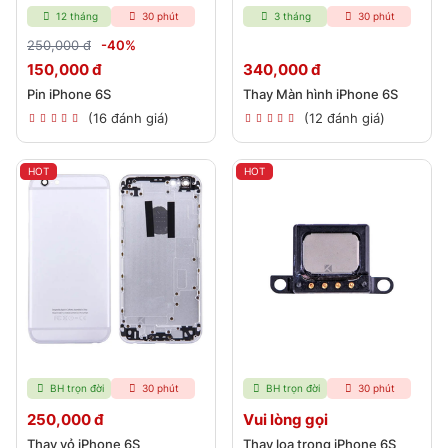
12 tháng
30 phút
3 tháng
30 phút
250,000 đ
-40%
150,000 đ
340,000 đ
Pin iPhone 6S
Thay Màn hình iPhone 6S
(16 đánh giá)
(12 đánh giá)
HOT
HOT
BH trọn đời
30 phút
BH trọn đời
30 phút
250,000 đ
Vui lòng gọi
Thay vỏ iPhone 6S
Thay loa trong iPhone 6S