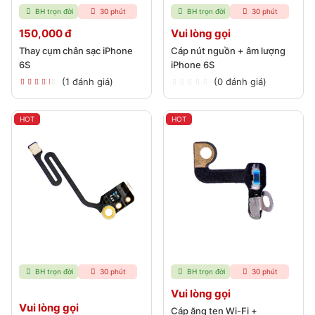
BH trọn đời
30 phút
BH trọn đời
30 phút
150,000 đ
Vui lòng gọi
Thay cụm chân sạc iPhone
Cáp nút nguồn + âm lượng
6S
iPhone 6S
(1 đánh giá)
(0 đánh giá)
HOT
HOT
BH trọn đời
30 phút
BH trọn đời
30 phút
Vui lòng gọi
Vui lòng gọi
Cáp ăng ten Wi-Fi +