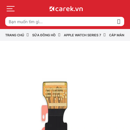
TRANG CHỦ
SỬA ĐỒNG HỒ
APPLE WATCH SERIES 7
CÁP MÀN HÌN