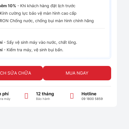
hêm 10%
- Khi khách hàng đặt lịch trước
Kính cường lực bảo vệ màn hình cao cấp
RON Chống nước, chống bụi màn hình chính hãng
hí
- Sấy vệ sinh máy vào nước, chất lỏng.
hí
- Kiểm tra máy, vệ sinh bụi bẩn.
ỊCH SỬA CHỮA
MUA NGAY
 phí
12 tháng
Hotline
tra máy
Bảo hành
09 1800 5859