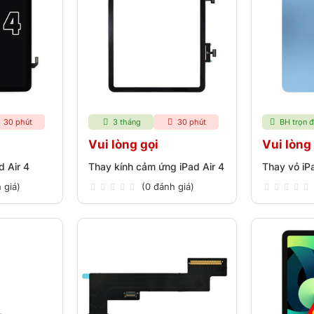
30 phút
3 tháng
30 phút
BH trọn đ
Vui lòng gọi
Vui lòng
d Air 4
Thay kính cảm ứng iPad Air 4
Thay vỏ iPa
 giá)
(0 đánh giá)