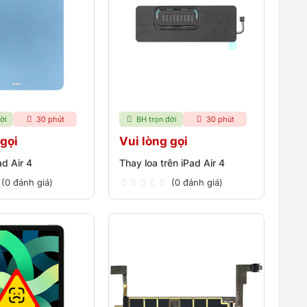
ời
30 phút
BH trọn đời
30 phút
 gọi
Vui lòng gọi
d Air 4
Thay loa trên iPad Air 4
(0 đánh giá)
(0 đánh giá)