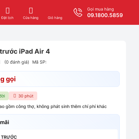
Gọi mua hàng
09.1800.5859
Giỏ hàng
Đặt lịch
Cửa hàng
rước iPad Air 4
(0 đánh giá)
Mã SP:
g gọi
đời
30 phút
bao gồm công thợ, không phát sinh thêm chí phí khác
 mãi
H TRƯỚC