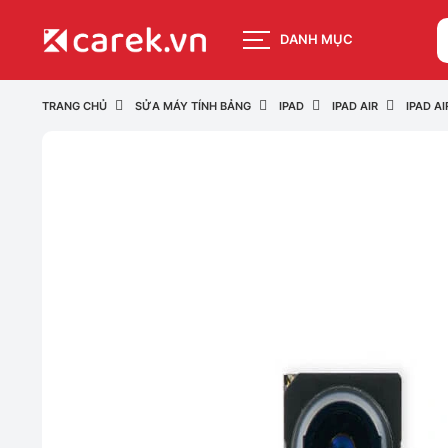
DANH MỤC
TRANG CHỦ
SỬA MÁY TÍNH BẢNG
IPAD
IPAD AIR
IPAD AI