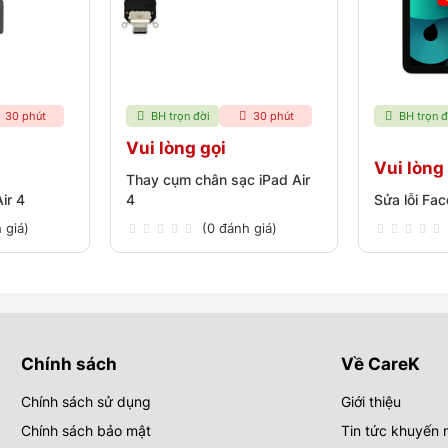
30 phút
BH trọn đời
30 phút
BH trọn đ
Vui lòng gọi
Vui lòng
Thay cụm chân sạc iPad Air
ir 4
4
Sửa lỗi Fac
 giá)
(0 đánh giá)
Chính sách
Về CareK
Chính sách sử dụng
Giới thiệu
Chính sách bảo mật
Tin tức khuyến 