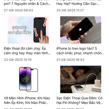
pin? 7 Nguyên nhân & Cách
Hay Hại? Hướng Dẫn Sạc
sửa tại nhà hiệu quả
Đúng Cách 2025
27-08-2025 09:43
25-08-2025 11:27
Điện thoại đơ cảm ứng: Ép
iPhone bị treo logo táo? 5
cảm ứng hay thay màn hình?
cách khắc phục nhanh chóng
Cách nhận biết & chi phí
và hiệu quả tại nhà
23-08-2025 15:19
21-08-2025 16:43
Vỡ Màn Hình iPhone: Khi Nào
Sạc Điện Thoại Qua Đêm: Có
Nên Ép Kính, Khi Nào Phải
Hại Pin Không? Mẹo Bảo Vệ
Thay Mới?
Pin Cực Đơn Giản